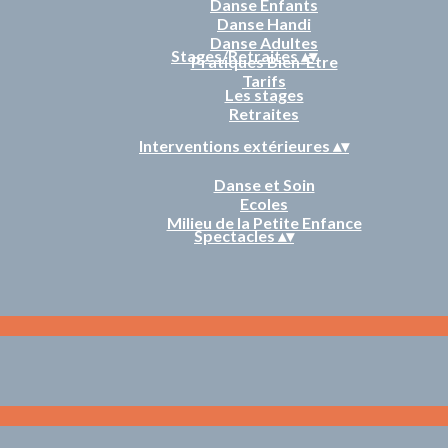
Danse Enfants
Danse Handi
Danse Adultes
Stages/Retraites
▴
▾
Pratiques Bien-Être
Tarifs
Les stages
Retraites
Interventions extérieures
▴
▾
Danse et Soin
Ecoles
Milieu de la Petite Enfance
Spectacles
▴
▾