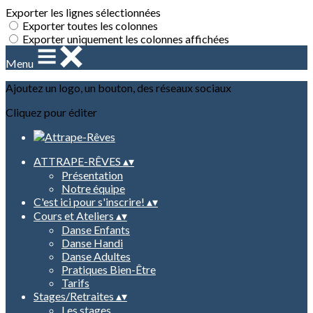
Exporter les lignes sélectionnées
Exporter toutes les colonnes
Exporter uniquement les colonnes affichées
Menu
Ajoutez un logo, un bouton, des réseaux sociaux
Cliquez pour éditer
ATTRAPE-RÊVES
▴
▾
Présentation
Notre équipe
C'est ici pour s'inscrire!
▴
▾
Cours et Ateliers
▴
▾
Danse Enfants
Danse Handi
Danse Adultes
Pratiques Bien-Être
Tarifs
Stages/Retraites
▴
▾
Les stages