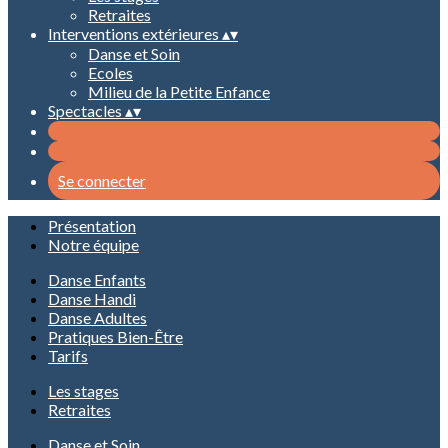
Retraites
Interventions extérieures
▴
▾
Danse et Soin
Ecoles
Milieu de la Petite Enfance
Spectacles
▴
▾
Se connecter
Présentation
Notre équipe
Danse Enfants
Danse Handi
Danse Adultes
Pratiques Bien-Être
Tarifs
Les stages
Retraites
Danse et Soin