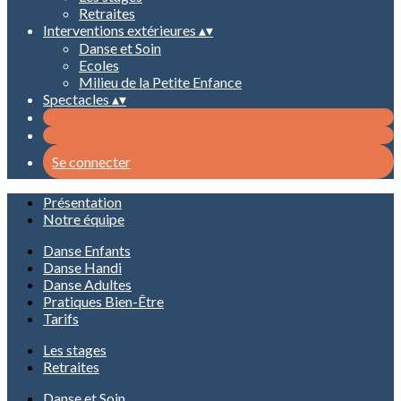
Retraites
Interventions extérieures
▴
▾
Danse et Soin
Ecoles
Milieu de la Petite Enfance
Spectacles
▴
▾
Se connecter
Présentation
Notre équipe
Danse Enfants
Danse Handi
Danse Adultes
Pratiques Bien-Être
Tarifs
Les stages
Retraites
Danse et Soin