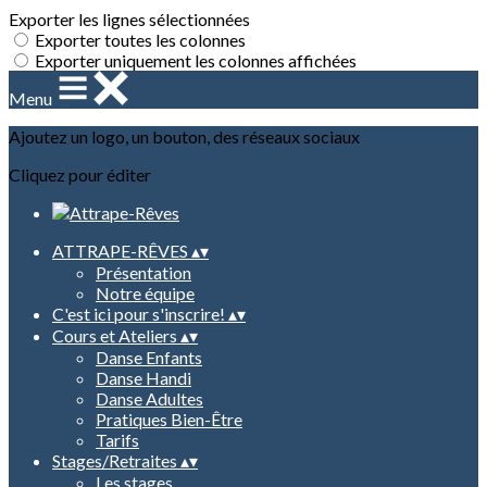
Exporter les lignes sélectionnées
Exporter toutes les colonnes
Exporter uniquement les colonnes affichées
Menu
Ajoutez un logo, un bouton, des réseaux sociaux
Cliquez pour éditer
ATTRAPE-RÊVES
▴
▾
Présentation
Notre équipe
C'est ici pour s'inscrire!
▴
▾
Cours et Ateliers
▴
▾
Danse Enfants
Danse Handi
Danse Adultes
Pratiques Bien-Être
Tarifs
Stages/Retraites
▴
▾
Les stages