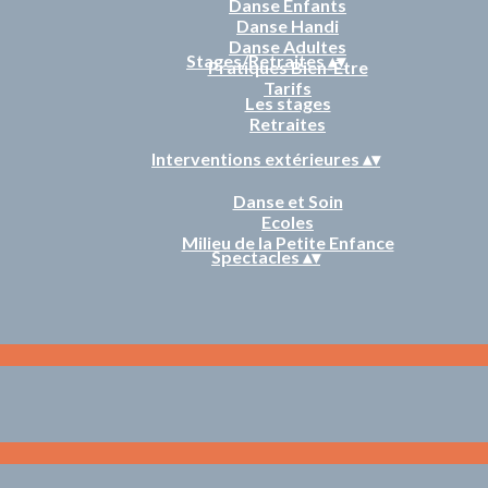
Danse Enfants
Danse Handi
Danse Adultes
Stages/Retraites
▴
▾
Pratiques Bien-Être
Tarifs
Les stages
Retraites
Interventions extérieures
▴
▾
Danse et Soin
Ecoles
Milieu de la Petite Enfance
Spectacles
▴
▾